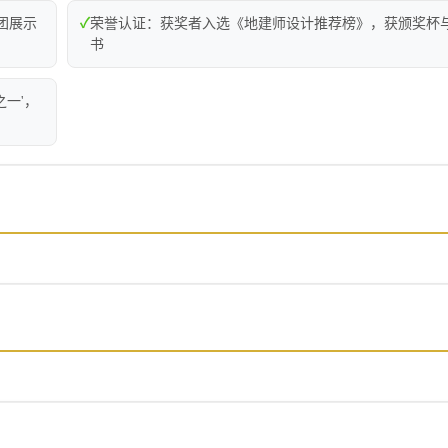
团展示
✓
荣誉认证：获奖者入选《地建师设计推荐榜》，获颁奖杯
书
之一'，