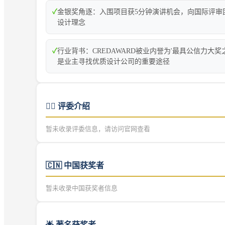
✓
金银奖角逐：入围项目获5分钟演讲机会，向国际评审
设计理念
✓
行业背书：CREDAWARD被业内誉为'最具公信力大奖
是业主寻找优质设计公司的重要途径
👨‍⚖️
评委介绍
暂未收录评委信息，请访问官网查看
🇨🇳
中国获奖者
暂未收录中国获奖者信息
🌟 著名获奖者