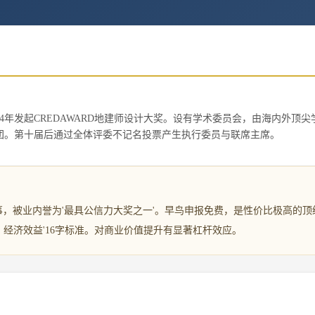
14年发起CREDAWARD地建师设计大奖。设有学术委员会，由海内外顶尖
团。第十届后通过全体评委不记名投票产生执行委员与联席主席。
赛事，被业内誉为'最具公信力大奖之一'。早鸟申报免费，是性价比极高的顶
经济效益'16字标准。对商业价值提升有显著杠杆效应。