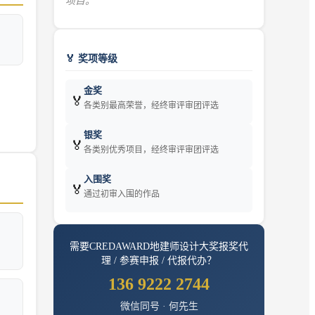
项目。
🏅 奖项等级
金奖
🏅
各类别最高荣誉，经终审评审团评选
银奖
🏅
各类别优秀项目，经终审评审团评选
入围奖
🏅
通过初审入围的作品
需要
CREDAWARD地建师设计大奖
报奖代
理 / 参赛申报 / 代报代办？
136 9222 2744
微信同号 · 何先生