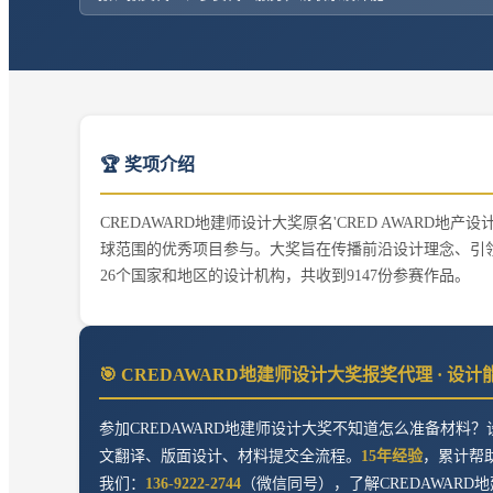
🏆 奖项介绍
CREDAWARD地建师设计大奖原名'CRED AWARD地
球范围的优秀项目参与。大奖旨在传播前沿设计理念、引领
26个国家和地区的设计机构，共收到9147份参赛作品。
🎯
CREDAWARD地建师设计大奖
报奖代理 · 设
参加
CREDAWARD地建师设计大奖
不知道怎么准备材料？
文翻译、版面设计、材料提交全流程。
15年经验
，累计帮
我们：
136-9222-2744
（微信同号），了解
CREDAWAR