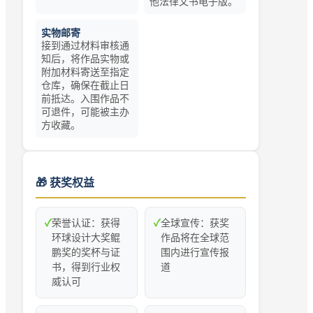
他法律文书电子版。
实物邮寄
接到通过材料审核通
知后，将作品实物或
附加材料寄送至指定
仓库，确保在截止日
前抵达。入围作品不
可退件，可能被主办
方收藏。
🎁 获奖权益
✓
荣誉认证：获得
✓
全球宣传：获奖
环球设计大奖鲲
作品将在全球范
鹏奖的奖杯与证
围内进行宣传报
书，得到行业权
道
威认可