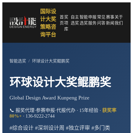
国际设
首
奖
自主
智能
申报
常见
赛事
关于
计大奖
页
项
选奖
选奖
服务
问答
新闻
我们
策略咨
库
询平台
智能选奖
/
环球设计大奖鲲鹏奖
环球设计大奖鲲鹏奖
Global Design Award Kunpeng Prize
📞 报奖代理·参赛申报·代报代办 · 15年经验 ·
获奖率
80%+
· 136-9222-2744
#综合设计 #深圳设计周 #独立评审 #多门类