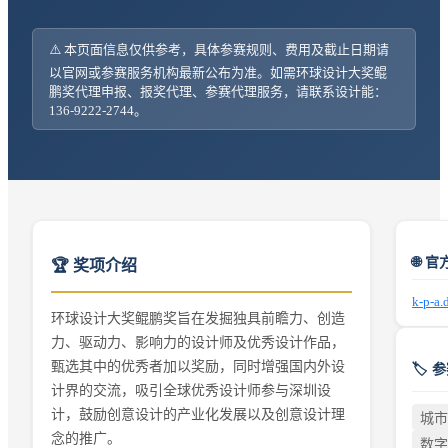
⚠️ 本页面信息仅供参考，具体参赛规则、费用及截止日期请
以官网或参赛服务机构最新公布为准。如需
环球设计大奖鲲
鹏奖
代理申报、报奖代理、参赛代理服务，请联系设计能：
136-9222-2744。
🌐 
🏆 奖项介绍
k-p-a.
环球设计大奖鲲鹏奖旨在发掘独具前瞻力、创造
力、驱动力、影响力的设计师及优秀设计作品，
甄选其中的优秀者加以奖励，同时增强国内外设
🏷️
计界的交流，吸引全球优秀设计师参与深圳设
计，鼓励创意设计的产业化发展以及创意设计理
城市
念的推广。
数字