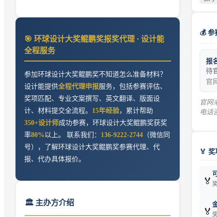
💰 
🎯
环球设计大奖鲲鹏奖
报奖代理 · 设计能
全程服务
报
待
参加
环球设计大奖鲲鹏奖
不知道怎么准备材料？
官
设计能提供
全程代理申报
服务，包括参赛评估、
奖项匹配、专业文案撰写、英文翻译、版面设
官网
计、材料提交全流程。
15年经验
，累计帮助
电话
350+设计师
成功参赛，
环球设计大奖鲲鹏奖
获奖
率
80%
以上。 联系我们：
136-9222-2744
（微信同
号），了解
环球设计大奖鲲鹏奖
参赛代理、代
🏅 
报、代办具体报价。
🏅
奖
🏛️ 主办方介绍
🏅
奖