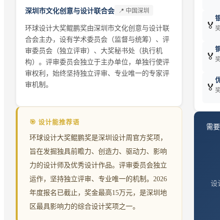
深圳市文化创意与设计联合会
📍
中国深圳
🏅
环球设计大奖鲲鹏奖由深圳市文化创意与设计联
奖
合会主办，设有学术委员会（监督与统筹）、评
审委员会（独立评审）、大奖秘书处（执行机
🏅
奖
构）。评审委员会独立于主办单位，单独行使评
审权利，始终坚持独立评审、专业唯一的专家评
审机制。
🏅
奖
🎯 设计能推荐语
需要
环球设计大奖鲲鹏奖是深圳设计周官方奖项，
旨在发掘独具前瞻力、创造力、驱动力、影响
力的设计师及优秀设计作品。评审委员会独立
运作，坚持独立评审、专业唯一的机制。2026
设
年度报名已截止，奖金最高15万元，是深圳地
区最具影响力的综合设计奖项之一。