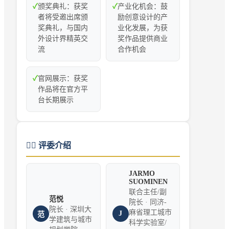
✓
颁奖典礼：获奖
✓
产业化机会：鼓
者将受邀出席颁
励创意设计的产
奖典礼，与国内
业化发展，为获
外设计界精英交
奖作品提供商业
流
合作机会
✓
官网展示：获奖
作品将在官方平
台长期展示
👨‍⚖️
评委介绍
JARMO
SUOMINEN
联合主任/副
范悦
院长 · 同济-
院长 · 深圳大
麻省理工城市
J
范
学建筑与城市
科学实验室/