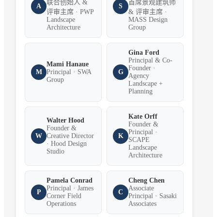
联合创始人 &
首席景观建筑师
A
S
评审主席 · PWP
& 评审主席 ·
Landscape
MASS Design
Architecture
Group
Gina Ford
Principal & Co-
Mami Hanaue
Founder ·
M
Principal · SWA
G
Agency
Group
Landscape +
Planning
Kate Orff
Walter Hood
Founder &
Founder &
Principal ·
W
Creative Director
K
SCAPE
· Hood Design
Landscape
Studio
Architecture
Pamela Conrad
Cheng Chen
Principal · James
Associate
P
C
Corner Field
Principal · Sasaki
Operations
Associates