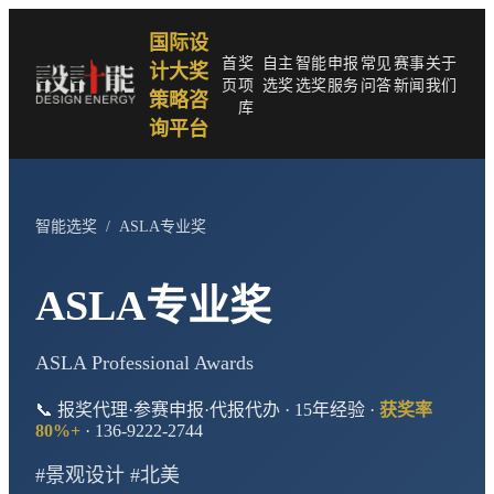
国际设
首
奖
自主
智能
申报
常见
赛事
关于
计大奖
页
项
选奖
选奖
服务
问答
新闻
我们
策略咨
库
询平台
智能选奖
/
ASLA专业奖
ASLA专业奖
ASLA Professional Awards
📞 报奖代理·参赛申报·代报代办 · 15年经验 ·
获奖率
80%+
· 136-9222-2744
#景观设计 #北美