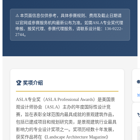
⚠️ 本页面信息仅供参考，具体参赛规则、费用及截止日期请
以官网或参赛服务机构最新公布为准。如需
ASLA专业奖
代理
申报、报奖代理、参赛代理服务，请联系设计能：136-9222-
2744。
🏆 奖项介绍
w
ASLA专业奖（ASLA Professional Awards）是美国景
观设计师协会（ASLA）主办的年度国际性设计竞
赛，旨在表彰全球范围内最具成就的景观建筑作品，
包括已建成项目和规划研究类，是景观建筑行业最具
影响力的专业设计奖项之一。奖项历经数十年发展，
获奖作品将在《Landscape Architecture Magazine》