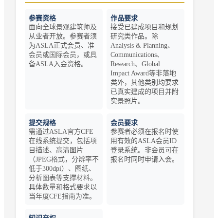
参赛资格
作品要求
面向全球景观建筑师及
接受已建成项目和规划
从业者开放。参赛者须
研究类作品。除
为ASLA正式会员、准
Analysis & Planning、
会员或国际会员，或具
Communications、
备ASLA入会资格。
Research、Global
Impact Award等非落地
类外，其他类别均要求
已真实建成的项目并附
实景照片。
提交规格
会员要求
需通过ASLA官方CFE
参赛者必须在报名时使
在线系统提交，包括项
用有效的ASLA会员ID
目描述、高清图片
登录系统。非会员可在
（JPEG格式，分辨率不
报名时同时申请入会。
低于300dpi）、图纸、
分析图表等支撑材料。
具体数量和格式要求以
当年度CFE指南为准。