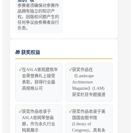
知识产权
参赛者须确保对参赛作
品拥有独立的知识产
权。因版权问题产生的
任何争议由参赛者自行
负责。
🎁 获奖权益
✓
在ASLA景观建筑年
✓
获奖作品在
会荣誉典礼上接受
《Landscape
表彰，获得行业最
Architecture
高规格认可
Magazine》(LAM)
获奖栏目专题报道
✓
获奖作品收录于
✓
获奖作品收录于美
ASLA官网荣誉画
国国会图书馆
廊，作为永久行业
(Library of
档案展示
Congress)，具有永