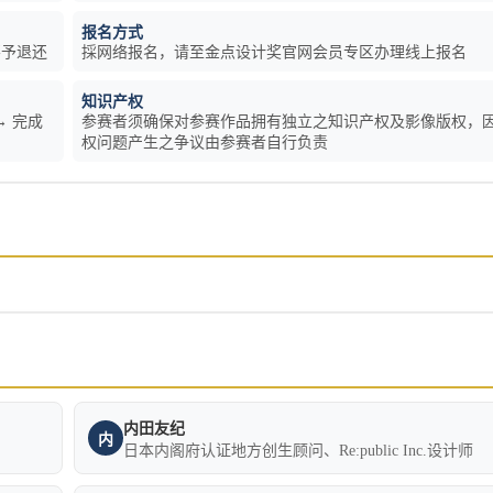
报名方式
不予退还
採网络报名，请至金点设计奖官网会员专区办理线上报名
知识产权
→ 完成
参赛者须确保对参赛作品拥有独立之知识产权及影像版权，
权问题产生之争议由参赛者自行负责
内田友纪
内
日本内阁府认证地方创生顾问、Re:public Inc.设计师