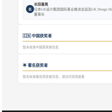
长田喜晃
长
日本GK设计集团国际事业推进总监及GK Design Shan
董事长
🇨🇳
中国获奖者
暂未收录中国获奖者信息
🌟 著名获奖者
暂未收录著名获奖者信息，请访问官网查看