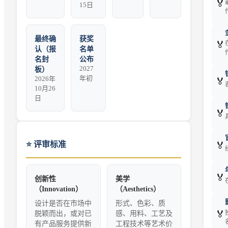
🏅
15日
最终确
获奖
🏅
认（报
名单
名封
公布
2027
板）
年初
2026年
🏅
10月26
日
🏅
⭐
评审标准
🏅
🏅
创新性
美学
（Innovation）
（Aesthetics）
设计是否在市场中
形式、色彩、质
🏅
脱颖而出，或对已
感、用料、工艺及
有产品服务提供新
工程技术等艺术价