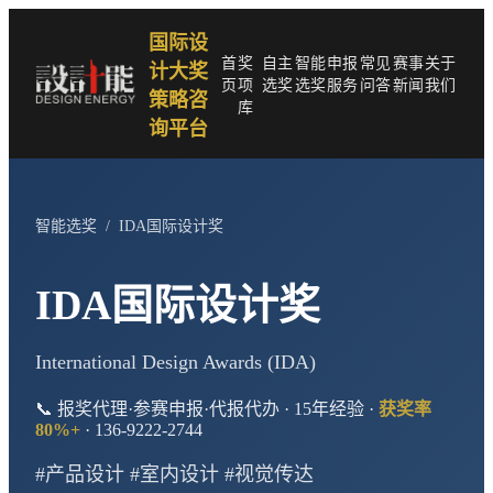
国际设
首
奖
自主
智能
申报
常见
赛事
关于
计大奖
页
项
选奖
选奖
服务
问答
新闻
我们
策略咨
库
询平台
智能选奖
/
IDA国际设计奖
IDA国际设计奖
International Design Awards (IDA)
📞 报奖代理·参赛申报·代报代办 · 15年经验 ·
获奖率
80%+
· 136-9222-2744
#产品设计 #室内设计 #视觉传达