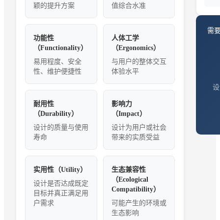
颖的提升方案
值综合水准
需
功能性
人体工学
（Functionality）
（Ergonomics）
易用程度、安全
与用户的整体交互
性、维护便捷性
体验水平
设
耐用性
影响力
（Durability）
（Impact）
设计的质量与使用
设计为用户或社会
寿命
带来的实质受益
实用性（Utility）
生态兼容性
（Ecological
设计是否达成既定
Compatibility）
目标并真正满足用
户需求
可能产生的环境或
生态影响