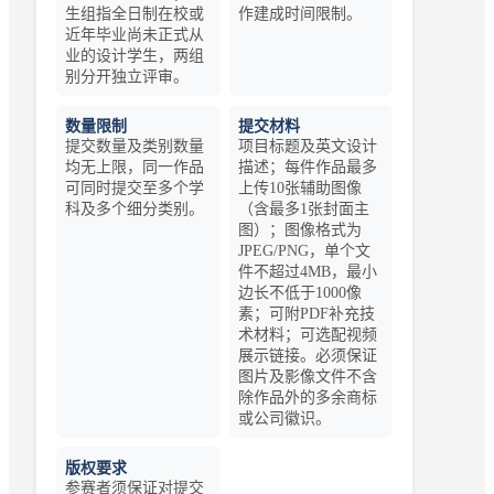
生组指全日制在校或
作建成时间限制。
近年毕业尚未正式从
业的设计学生，两组
别分开独立评审。
数量限制
提交材料
提交数量及类别数量
项目标题及英文设计
均无上限，同一作品
描述；每件作品最多
可同时提交至多个学
上传10张辅助图像
科及多个细分类别。
（含最多1张封面主
图）；图像格式为
JPEG/PNG，单个文
件不超过4MB，最小
边长不低于1000像
素；可附PDF补充技
术材料；可选配视频
展示链接。必须保证
图片及影像文件不含
除作品外的多余商标
或公司徽识。
版权要求
参赛者须保证对提交