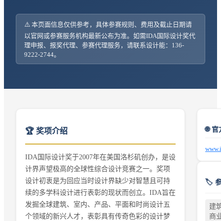
⚠️ 本页面信息仅供参考，具体参赛规则、费用及截止日期请
以官网或参赛服务机构最新公布为准。如需
IDA国际设计奖
代
理申报、报奖代理、参赛代理服务，请联系设计能：136-
9222-2744。
🌐 
🏆 奖项介绍
www.i
IDA国际设计奖于2007年在美国洛杉矶创办，是设
计界声望极高的全球性综合设计竞赛之一。奖项
设计初衷是为回应当时设计界缺少对智慧且可持
🏷️
续的多学科设计进行表彰的现状而创立。IDA旨在
发掘全球建筑、室内、产品、平面和时尚设计五
建筑
商
个领域的新兴人才，表彰具有传奇色彩的设计梦