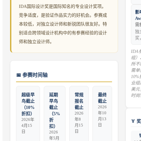
IDA国际设计奖是国际知名的专业设计奖项。
影
竞争适度，是验证作品实力的好机会。参赛成
Aw
本较低，对独立设计师和新锐团队很友好。特
需
独
别适合跨领域设计机构中的有参赛经验的设计
奖
师和独立设计师。
ID
组）
所不
需单
📅
参赛时间轴
10
业组
美元
超级早
延期
常规
最终
时尚
鸟截止
早鸟
报名
截止
2026
（10%
截止
截止
年10
2026
折扣）
（5%
月13
年8
2026年
折
🏅 
日
月15
4月15
扣）
日
日
2026
年5月