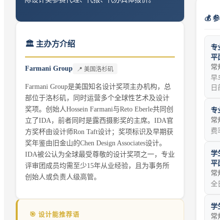
💰 
🏛️ 主办方介绍
专
平
常
Farmani Group
📍
美国洛杉矶
早
Farmani Group是美国知名设计奖项主办机构，总
日前
部位于洛杉矶，同时运营多个全球性艺术及设计
奖项。创始人Hossein Farmani与Reto Eberle共同创
专
常
立了IDA，前者同时是露西摄影奖的主席。IDA官
费
方奖杯由设计师Ron Taft设计；奖项标识及早期获
奖年鉴由旧金山的Chen Design Associates设计。
学
IDA被公认为全球最受尊敬的设计奖项之一，专业
平
评审团成员均需至少15年从业经验，且为事务所
常
创始人或负责人级高管。
全
学
🎯 设计能推荐语
常