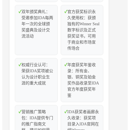
✓
双年颁奖典礼：
✓
官方获奖标识永
受邀参加IDA每两
久使用权：获颁
年一次的全球颁
独有的Winner Seal
奖盛典及设计交
数字标识及正式
流活动
获奖证书，可用
于商业和市场宣
传场合
✓
权威行业认可：
✓
年度获奖年鉴收
荣获IDA奖项被公
录：所有金、
认为设计职业生
银、铜奖及铂金
涯的重大成就
奖作品收录至IDA
官方年度获奖年
鉴
✓
营销推广策略
✓
IDA获奖者画廊永
包：IDA提供专门
久收录：获奖项
的推广指南文
目录入IDA官网在