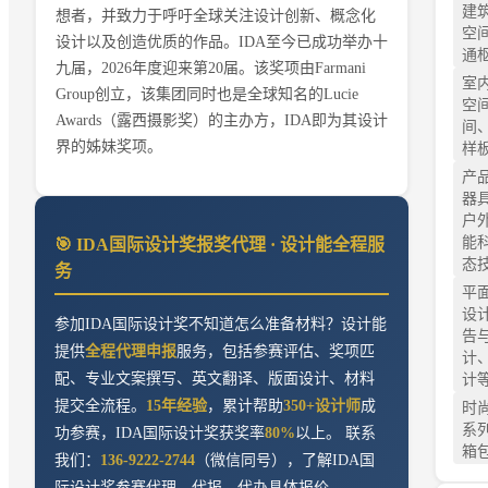
建
想者，并致力于呼吁全球关注设计创新、概念化
空
设计以及创造优质的作品。IDA至今已成功举办十
通
九届，2026年度迎来第20届。该奖项由Farmani
室内
Group创立，该集团同时也是全球知名的Lucie
空
Awards（露西摄影奖）的主办方，IDA即为其设计
间
界的姊妹奖项。
样
产品
器
户
能
🎯
IDA国际设计奖
报奖代理 · 设计能全程服
态
务
平面
设
参加
IDA国际设计奖
不知道怎么准备材料？设计能
告
提供
全程代理申报
服务，包括参赛评估、奖项匹
计
配、专业文案撰写、英文翻译、版面设计、材料
计
提交全流程。
15年经验
，累计帮助
350+设计师
成
时尚
系
功参赛，
IDA国际设计奖
获奖率
80%
以上。 联系
箱
我们：
136-9222-2744
（微信同号），了解
IDA国
际设计奖
参赛代理、代报、代办具体报价。