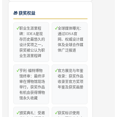
🎁 获奖权益
✓
职业生涯里程
✓
全球媒体曝光：
碑：IDEA是现
通过IDSA官
存历史最悠久的
网、权威设计媒
设计奖项之一，
体及全球合作媒
获奖被公认为职
体广泛报道
业生涯里程碑
✓
亨利·福特博物
✓
官方展览与年鉴
馆终审：最终评
收录：获奖作品
审在博物馆现场
收录至官方奖项
举行，获奖作品
年鉴及获奖画册
有机会获得博物
馆永久收藏
✓
颁奖典礼：受邀
✓
获奖标识使用