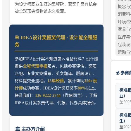
为设计师职业生涯的里程碑，获奖作品有机会
概念与
被全球顶尖博物馆永久收藏。
消费科
环境/
家具与
医疗与
🎯
IDEA设计奖
报奖代理 · 设计能全程服
务
包装设
运动与
参加
IDEA设计奖
不知道怎么准备材料？设计能
提供
全程代理申报
服务，包括参赛评估、奖项
💰 参赛
匹配、专业文案撰写、英文翻译、版面设计、
材料提交全流程。
15年经验
，累计帮助
350+设
计师
成功参赛，
IDEA设计奖
获奖率
80%
以上。
标准报
联系我们：
136-9222-2744
（微信同号），了解
业）
至202
IDEA设计奖
参赛代理、代报、代办具体报价。
标准报
生）
至202
🏛️ 主办方介绍