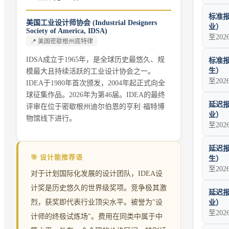
标准报
美国工业设计师协会 (Industrial Designers
业）
Society of America, IDSA)
至202
📍
美国密歇根州底特律
IDSA成立于1965年，是全球历史最悠久、规
标准报
生）
模最大且持续活跃的工业设计协会之一。
至202
IDEA于1980年首次颁发，2004年起正式向全
球征集作品。2026年为第46届。IDEA的最终
延迟报
评审在位于密歇根州迪尔伯恩的亨利·福特博
业）
物馆线下进行。
至202
延迟报
🎯 设计能推荐语
生）
至202
对于计划国际化发展的设计团队，IDEA设
计奖是历史悠久的世界级奖项。竞争极其激
延迟报
烈，获奖即代表行业顶尖水平。被誉为"设
业）
至202
计师的终极试炼场"。费用在同类中属于中