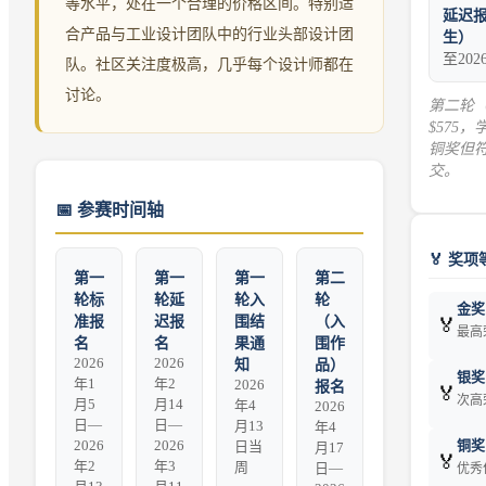
等水平，处在一个合理的价格区间。特别适
延迟报
合产品与工业设计团队中的行业头部设计团
生）
至202
队。社区关注度极高，几乎每个设计师都在
讨论。
第二轮（
$575
铜奖但符
交。
📅
参赛时间轴
🏅 奖项
第一
第一
第一
第二
轮标
轮延
轮入
轮
金奖 
准报
迟报
围结
（入
🏅
最高
名
名
果通
围作
2026
2026
知
品）
银奖 (
年1
年2
2026
报名
🏅
次高
月5
月14
年4
2026
日—
日—
月13
年4
铜奖 
2026
2026
日当
月17
🏅
年2
年3
周
日—
优秀