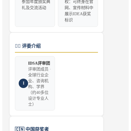
参加年度颁奖典
权：可终身在官
礼及交流活动
网、宣传材料中
展示IDEA获奖
标识
👨‍⚖️
评委介绍
IDSA评审团
评审团成员 ·
全球行业企
业、咨询机
I
构、学界
（约40多位
设计专业人
士）
🇨🇳
中国获奖者