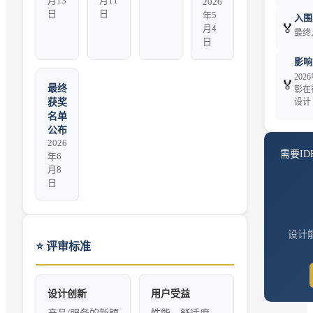
月13
月11
2026
日
日
年5
入围奖 
🏅
月4
最终
日
影响力
20
🏅
最终
彰在
设计
获奖
名单
公布
2026
需要
I
年6
月8
日
设计能
⭐
评审标准
设计创新
用户受益