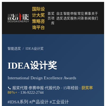
国际设
首
奖
自主
智能
申报
常见
赛事
关于
计大奖
页
项
选奖
选奖
服务
问答
新闻
我们
策略咨
库
询平台
智能选奖
/
IDEA设计奖
IDEA设计奖
International Design Excellence Awards
📞 报奖代理·参赛申报·代报代办 · 15年经验 ·
获奖率
80%+
· 136-9222-2744
#IDSA系列 #产品设计 #工业设计