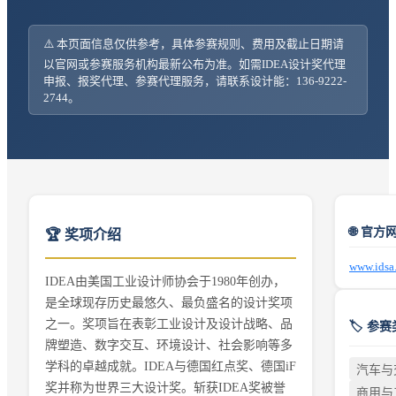
⚠️ 本页面信息仅供参考，具体参赛规则、费用及截止日期请
以官网或参赛服务机构最新公布为准。如需
IDEA设计奖
代理
申报、报奖代理、参赛代理服务，请联系设计能：136-9222-
2744。
🌐 官方
🏆 奖项介绍
www.idsa.
IDEA由美国工业设计师协会于1980年创办，
是全球现存历史最悠久、最负盛名的设计奖项
之一。奖项旨在表彰工业设计及设计战略、品
🏷️ 参
牌塑造、数字交互、环境设计、社会影响等多
学科的卓越成就。IDEA与德国红点奖、德国iF
汽车与
奖并称为世界三大设计奖。斩获IDEA奖被誉
商用与