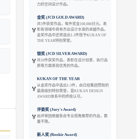
力的空间设计作品。
金奖 (JCD GOLD AWARD)
共5件获奖作品，每件奖金100,000日元。表
🏅
彰各领域中具有杰出设计水准的卓越作品。
金奖作品中还将选出1-3件授予KUKAN OF
THE YEAR特别荣誉。
银奖 (JCD SILVER AWARD)
🏅
共10件获奖作品，表彰在设计创意、执行品
质等方面表现优秀的作品。
KUKAN OF THE YEAR
从金奖作品中选出1-3件，由日经集团赞助的
🏅
最高级别特别荣誉，是KUKAN DESIGN
AWARD体系中的终极认可。
评委奖 (Jury's Award)
🏅
由评审团根据各自专业视角推荐的作品，数
量不限。
新人奖 (Rookie Award)