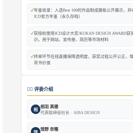
✓
年鉴收录：入选Best 100的作品制成展板公开展示，
JCD官方年鉴（永久存档）
✓
获授权使用JCD设计大奖/KUKAN DESIGN AWARD获
识，用于网站、宣传册、简历等市场材料
✓
终审环节在线直播保障透明度，获奖过程公开公正，
背书价值
👨‍⚖️
评委介绍
相羽 高德
相
代表取缔役社长 · AIBA DESIGN
馆野 奈穂
馆