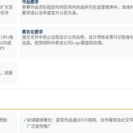
作品要求
围扩大至
参赛作品须在指定时间区间内完成并仍在运营使用中。具体
担任评
要求请以当年度官方公告为准。
匿名化要求
JPG格
提交文件中禁止出现设计公司名称、设计师姓名等可识别身
符以内或
信息。视觉材料中若含公司Logo需提前处理。
PY
权。因版
团赞助
✓
全球媒体曝光：获奖作品通过JCD官网、合作媒体及社交
广泛宣传推广