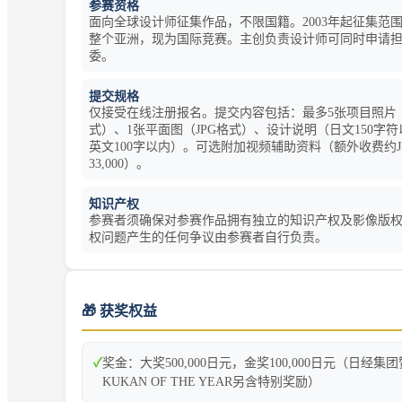
参赛资格
面向全球设计师征集作品，不限国籍。2003年起征集范
整个亚洲，现为国际竞赛。主创负责设计师可同时申请
委。
提交规格
仅接受在线注册报名。提交内容包括：最多5张项目照片（
式）、1张平面图（JPG格式）、设计说明（日文150字
英文100字以内）。可选附加视频辅助资料（额外收费约J
33,000）。
知识产权
参赛者须确保对参赛作品拥有独立的知识产权及影像版
权问题产生的任何争议由参赛者自行负责。
🎁 获奖权益
✓
奖金：大奖500,000日元，金奖100,000日元（日经集
KUKAN OF THE YEAR另含特别奖励）