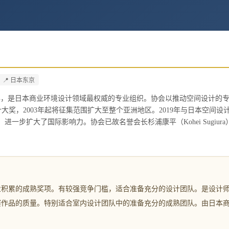
。
📍
日本东京
立于1961年，是日本商业环境设计领域最权威的专业组织。协会以推动空间设计的
计大奖，2003年起将征集范围扩大至整个亚洲地区。2019年与日本空间设
D"，进一步扩大了国际影响力。协会已故名誉会长杉浦康平（Kohei Sugiura
上行业积累的成熟奖项。有较强竞争门槛，适合准备充分的设计团队。是设计
赛作品的质量。特别适合室内设计团队中的准备充分的成熟团队。由日本