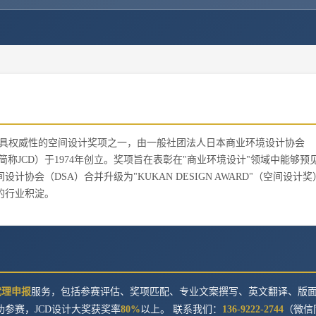
史最悠久、最具权威性的空间设计奖项之一，由一般社团法人日本商业环境设计协会
rs Association，简称JCD）于1974年创立。奖项旨在表彰在"商业环境设计"领域中能够
协会（DSA）合并升级为"KUKAN DESIGN AWARD"（空间设计奖
的行业积淀。
代理申报
服务，包括参赛评估、奖项匹配、专业文案撰写、英文翻译、版
功参赛，
JCD设计大奖
获奖率
80%
以上。 联系我们：
136-9222-2744
（微信