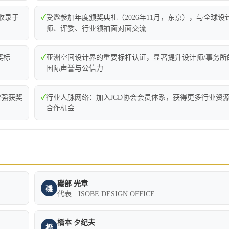
并收录于
✓
受邀参加年度颁奖典礼（2026年11月，东京），与全球设
师、评委、行业领袖面对面交流
奖标
✓
亚洲空间设计界的重要标杆认证，显著提升设计师/事务所
国际声誉与公信力
增强获奖
✓
行业人脉网络：加入JCD协会会员体系，获得更多行业资
合作机会
磯部 光章
磯
代表 · ISOBE DESIGN OFFICE
橋本 夕纪夫
橋