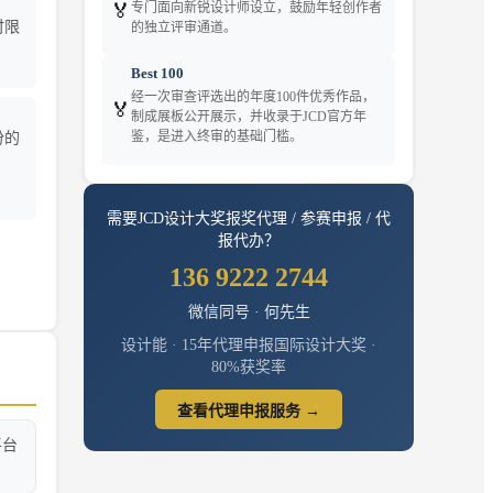
🏅
专门面向新锐设计师设立，鼓励年轻创作者
时限
的独立评审通道。
Best 100
经一次审查评选出的年度100件优秀作品，
🏅
制成展板公开展示，并收录于JCD官方年
鉴，是进入终审的基础门槛。
份的
需要
JCD设计大奖
报奖代理 / 参赛申报 / 代
报代办？
136 9222 2744
微信同号 · 何先生
设计能 · 15年代理申报国际设计大奖 ·
80%获奖率
查看代理申报服务 →
平台