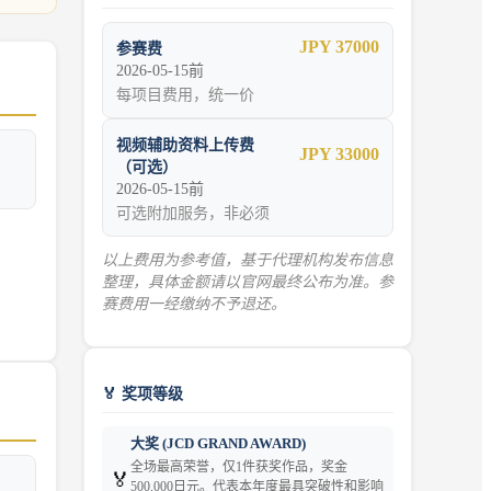
JPY 37000
参赛费
2026-05-15前
每项目费用，统一价
视频辅助资料上传费
JPY 33000
（可选）
2026-05-15前
可选附加服务，非必须
以上费用为参考值，基于代理机构发布信息
整理，具体金额请以官网最终公布为准。参
赛费用一经缴纳不予退还。
🏅 奖项等级
大奖 (JCD GRAND AWARD)
全场最高荣誉，仅1件获奖作品，奖金
🏅
500,000日元。代表本年度最具突破性和影响