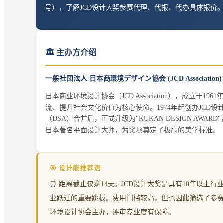
号），了解
JCD设计大奖
参赛代理、代报、代办具体报价
🏛️ 主办方介绍
一般社団法人 日本商環境デザイン協会 (JCD Association)
日本商业环境设计协会（JCD Association），成
流、提升社会文化价值为核心使命。1974年起创办JCD设
（DSA）合并后，正式升级为"KUKAN DESIGN AWAR
日本著名平面设计大师，为奖项奠定了极高的美学标准。
🎯 设计能推荐语
⏰ 距离截止仅剩14天。JCD设计大奖是具有10年以
业跃迁的重要跳板。费用门槛较高，但也因此筛选了参
环境设计协会主办，评审专业度有保障。