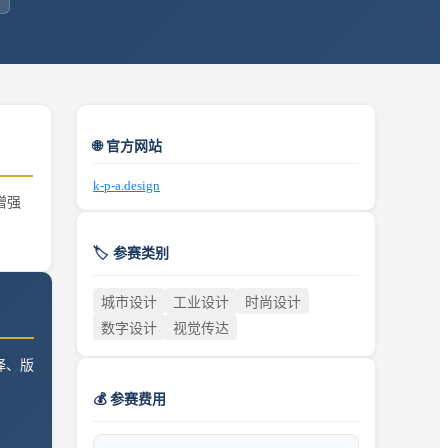
🌐 官方网站
k-p-a.design
增强
🏷️ 参赛类别
城市设计
工业设计
时尚设计
数字设计
视觉传达
译、版
💰 参赛费用