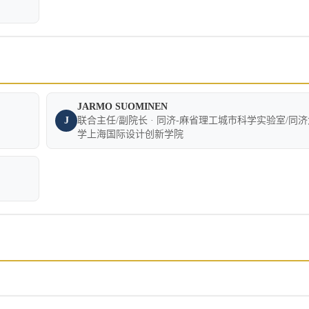
JARMO SUOMINEN
J
联合主任/副院长 · 同济-麻省理工城市科学实验室/同济
学上海国际设计创新学院