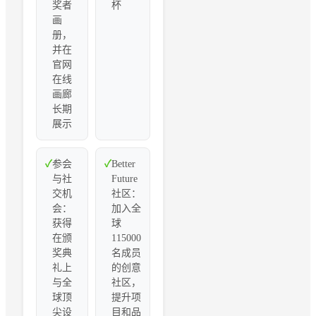
奖者
杯
画
册，
并在
官网
在线
画廊
长期
展示
✓
参会
✓
Better
与社
Future
交机
社区：
会：
加入全
获得
球
在颁
115000
奖典
名成员
礼上
的创意
与全
社区，
球顶
提升项
尖设
目和品