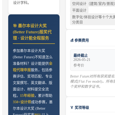
设计学科。
空间设计（建筑/室内/景观
平面设计
数字化/体验设计等十个大
分类目
🎯
墨尔本设计大奖
(Better Future)
报奖代
理 · 设计能全程服务
💰 参赛费用
参加
墨尔本设计大奖
最终截止
(Better Future)
不知道怎么
2026-05-21
准备材料？设计能提供
全
参考价
程代理申报
服务，包括参
Better Future对所有获
赛评估、奖项匹配、专业
模式(Flat Fee model)
文案撰写、英文翻译、版
个奖杯和数字证书。
面设计、材料提交全流
程。
15年经验
，累计帮助
350+设计师
成功参赛，
墨
🏅 奖项等级
尔本设计大奖 (Better
Future)
获奖率
80%
以上。