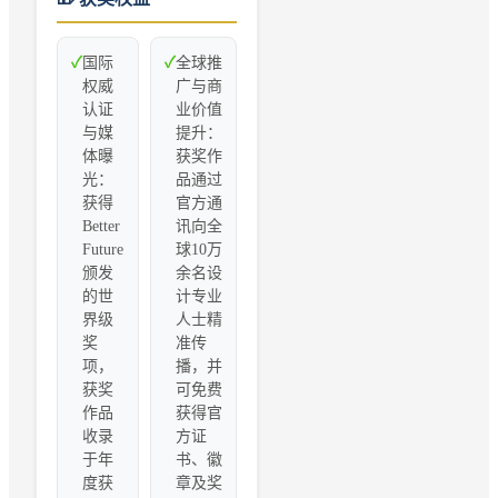
✓
国际
✓
全球推
权威
广与商
认证
业价值
与媒
提升：
体曝
获奖作
光：
品通过
获得
官方通
Better
讯向全
Future
球10万
颁发
余名设
的世
计专业
界级
人士精
奖
准传
项，
播，并
获奖
可免费
作品
获得官
收录
方证
于年
书、徽
度获
章及奖