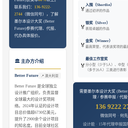
入围（Shortlist）
联系我们：
136-9222-
🏅
通过初评的作品
2744
（微信同号），了解
墨尔本设计大奖 (Better
银奖（Silver）
🏅
Future)
参赛代理、代报、
表现卓越的作品
代办具体报价。
金奖（Winner）
🏅
最高荣誉，代表该奖项的最
最佳工作室奖
🏛️ 主办方介绍
🏅
分小型（少于5人）、中型（5
（多于20人）三类进行表彰
Better Future
📍
澳大利亚
Better Future 是全球独立
需要
墨尔本设计大奖 (Better F
设计推广组织，负责监督
理 / 参赛申报 / 代
全球最大的设计奖项网
136 9222 2
络。2024年认证的设计项
目总价值超6730亿美元，
微信同号 · 何
提升了2900余个设计项目
设计能 · 15年代理申报国
的知名度。目前全球社区