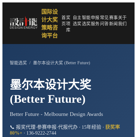
国际设
首
奖
自主
智能
申报
常见
赛事
关于
计大奖
页
项
选奖
选奖
服务
问答
新闻
我们
策略咨
库
询平台
智能选奖
/
墨尔本设计大奖 (Better Future)
墨尔本设计大奖
(Better Future)
Better Future - Melbourne Design Awards
📞 报奖代理·参赛申报·代报代办 · 15年经验 ·
获奖率
80%+
· 136-9222-2744