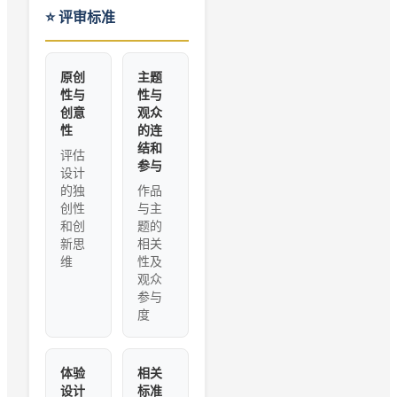
⭐
评审标准
原创
主题
性与
性与
创意
观众
性
的连
结和
评估
参与
设计
的独
作品
创性
与主
和创
题的
新思
相关
维
性及
观众
参与
度
体验
相关
设计
标准