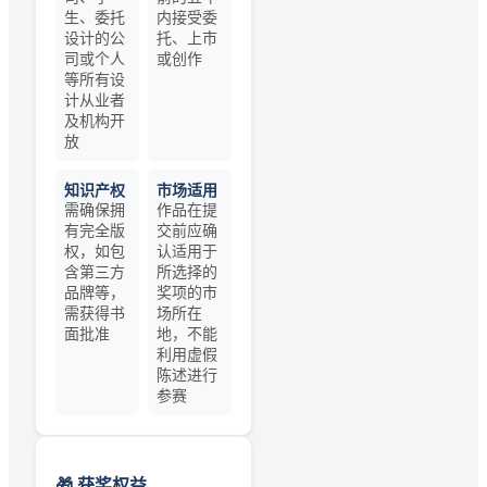
生、委托
内接受委
设计的公
托、上市
司或个人
或创作
等所有设
计从业者
及机构开
放
知识产权
市场适用
需确保拥
作品在提
有完全版
交前应确
权，如包
认适用于
含第三方
所选择的
品牌等，
奖项的市
需获得书
场所在
面批准
地，不能
利用虚假
陈述进行
参赛
🎁 获奖权益