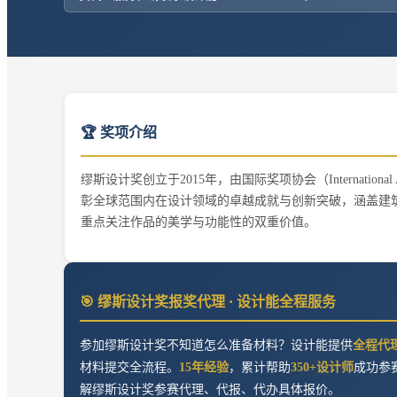
🏆 奖项介绍
缪斯设计奖创立于2015年，由国际奖项协会（International
彰全球范围内在设计领域的卓越成就与创新突破，涵盖建
重点关注作品的美学与功能性的双重价值。
🎯
缪斯设计奖
报奖代理 · 设计能全程服务
参加
缪斯设计奖
不知道怎么准备材料？设计能提供
全程代
材料提交全流程。
15年经验
，累计帮助
350+设计师
成功参
解
缪斯设计奖
参赛代理、代报、代办具体报价。