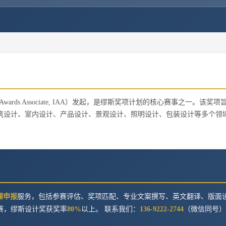
 Awards Associate, IAA）发起，是缪斯奖项计划的核心赛事之一。该奖
筑设计、室内设计、产品设计、景观设计、照明设计、包装设计等多个领
理申报
服务，包括参赛评估、奖项匹配、专业文案撰写、英文翻译、版面
赛，
缪斯设计奖
获奖率
80%
以上。 联系我们：
136-9222-2744
（微信同号）