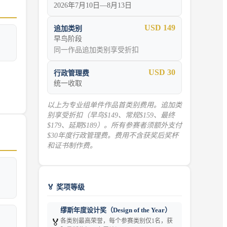
2026年7月10日—8月13日
USD 149
追加类别
早鸟阶段
同一作品追加类别享受折扣
USD 30
行政管理费
统一收取
以上为专业组单件作品首类别费用。追加类
别享受折扣（早鸟$149、常规$159、最终
$179、延期$189）。所有参赛者须额外支付
$30年度行政管理费。费用不含获奖后奖杯
和证书制作费。
🏅 奖项等级
缪斯年度设计奖（Design of the Year）
🏅
各类别最高荣誉，每个参赛类别仅1名，获