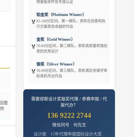
限量版奖杯及专属认证
铂金奖（Platinum Winner）
🏅
85-100分区间，第一梯队，表彰在创意和执
行方面表现卓越的作品
金奖（Gold Winner）
🏅
70-84分区间，第二梯队，表彰高质量和强创
意的优秀设计
银奖（Silver Winner）
🏅
50-69分区间，第三梯队，表彰满足关键评审
标准的杰出作品
需要
缪斯设计奖
报奖代理 / 参赛申报 / 代
目图
报代办？
文件
136 9222 2744
微信同号 · 何先生
设计能 · 15年代理申报国际设计大奖 ·