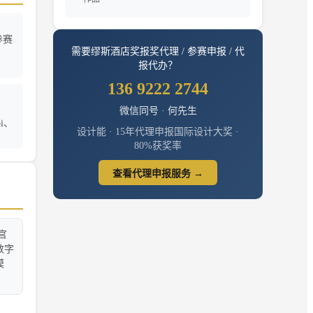
参赛
需要
缪斯酒店奖
报奖代理 / 参赛申报 / 代
报代办？
136 9222 2744
微信同号 · 何先生
i、
设计能 · 15年代理申报国际设计大奖 ·
80%获奖率
查看代理申报服务 →
官
数字
模