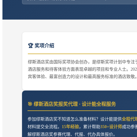
🏆 奖项介绍
缪斯酒店奖由国际奖项协会创办，是缪斯奖项计划中专注
酒店服务和待客体验方面表现卓越的项目和专业人士。2026年度的
宾客体验、最富创造力的设计和最高服务标准的酒店致敬
🎯
缪斯酒店奖
报奖代理 · 设计能全程服务
参加
缪斯酒店奖
不知道怎么准备材料？设计能提供
全程代
材料提交全流程。
15年经验
，累计帮助
350+设计师
成功参
解
缪斯酒店奖
参赛代理、代报、代办具体报价。