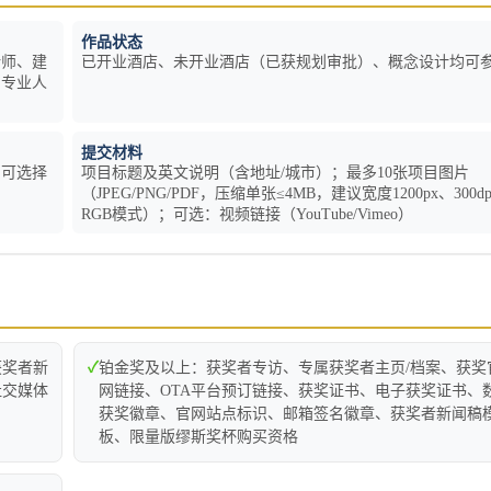
作品状态
计师、建
已开业酒店、未开业酒店（已获规划审批）、概念设计均可
的专业人
提交材料
目可选择
项目标题及英文说明（含地址/城市）；最多10张项目图片
（JPEG/PNG/PDF，压缩单张≤4MB，建议宽度1200px、300dp
RGB模式）；可选：视频链接（YouTube/Vimeo）
获奖者新
✓
铂金奖及以上：获奖者专访、专属获奖者主页/档案、获奖
社交媒体
网链接、OTA平台预订链接、获奖证书、电子获奖证书、
获奖徽章、官网站点标识、邮箱签名徽章、获奖者新闻稿
板、限量版缪斯奖杯购买资格