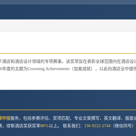
于酒店和酒店设计领域的专项赛事。该奖项旨在表彰全球范围内在酒店设
主题为Crowning Achievements（加冕成就），以此向酒店业中提
。
理申报
服务，包括参赛评估、奖项匹配、专业文案撰写、英文翻译、版面
赛，
缪斯酒店奖
获奖率
80%
以上。 联系我们：
136-9222-2744
（微信同号）