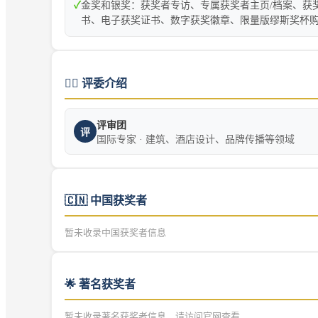
✓
金奖和银奖：获奖者专访、专属获奖者主页/档案、获
书、电子获奖证书、数字获奖徽章、限量版缪斯奖杯
👨‍⚖️
评委介绍
评审团
评
国际专家 · 建筑、酒店设计、品牌传播等领域
🇨🇳
中国获奖者
暂未收录中国获奖者信息
🌟 著名获奖者
暂未收录著名获奖者信息，请访问官网查看