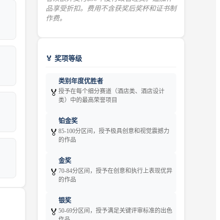
品享受折扣。费用不含获奖后奖杯和证书制
作费。
🏅 奖项等级
类别年度优胜者
🏅
授予在每个细分赛道（酒店类、酒店设计
类）中的最高荣誉项目
铂金奖
🏅
85-100分区间，授予极具创意和视觉震撼力
的作品
金奖
🏅
70-84分区间，授予在创意和执行上表现优异
的作品
银奖
🏅
50-69分区间，授予满足关键评审标准的出色
作品