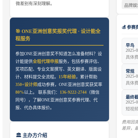
微差别有深刻理解。
品牌娱
💰 参赛
🎯
ONE亚洲创意奖
报奖代理 · 设计能全
程服务
早鸟
2025-0
参加
ONE亚洲创意奖
不知道怎么准备材料？设
具体
计能提供
全程代理申报
服务，包括参赛评估、
奖项匹配、专业文案撰写、英文翻译、版面设
常规
2025-0
计、材料提交全流程。
15年经验
，累计帮助
具体
350+设计师
成功参赛，
ONE亚洲创意奖
获奖率
80%
以上。 联系我们：
136-9222-2744
（微信
最终
同号），了解
ONE亚洲创意奖
参赛代理、代
2025-0
报、代办具体报价。
短视
费用因
差异，
🏛️ 主办方介绍