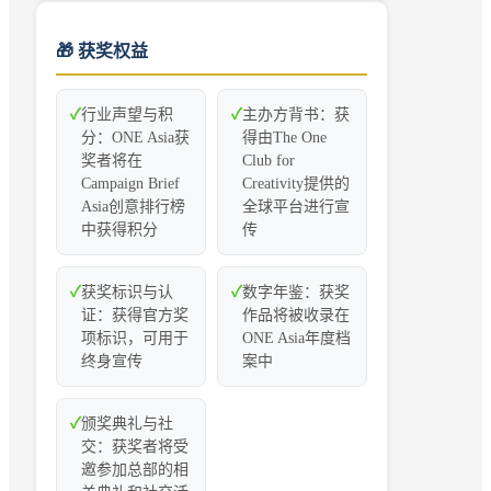
🎁 获奖权益
✓
行业声望与积
✓
主办方背书：获
分：ONE Asia获
得由The One
奖者将在
Club for
Campaign Brief
Creativity提供的
Asia创意排行榜
全球平台进行宣
中获得积分
传
✓
获奖标识与认
✓
数字年鉴：获奖
证：获得官方奖
作品将被收录在
项标识，可用于
ONE Asia年度档
终身宣传
案中
✓
颁奖典礼与社
交：获奖者将受
邀参加总部的相