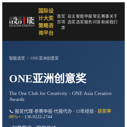
国际设
首
奖
自主
智能
申报
常见
赛事
关于
计大奖
页
项
选奖
选奖
服务
问答
新闻
我们
策略咨
库
询平台
智能选奖
/
ONE亚洲创意奖
ONE亚洲创意奖
The One Club for Creativity - ONE Asia Creative
Awards
📞 报奖代理·参赛申报·代报代办 · 15年经验 ·
获奖率
80%+
· 136-9222-2744