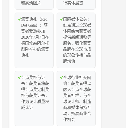
和高清图片
行实体展览
✓
颁奖典礼（Red
✓
国际媒体公关：
Dot Gala）：获
红点通过全球媒
奖者受邀参加
体网络为获奖者
2026年7月7日在
提供新闻通稿等
德国埃森阿尔托
服务，强化获奖
剧院举办的颁奖
品牌在全球市场
典礼
的形象传播与品
牌增值
✓
红点奖杯与证
✓
全球行业社交网
书：获奖者将获
络：获奖者得以
得红点奖定制奖
融入红点全球获
杯与获奖证书，
奖者社群，与全
作为设计质量权
球设计师、制造
威认证
商和媒体保持互
动，拓展商业合
作机会