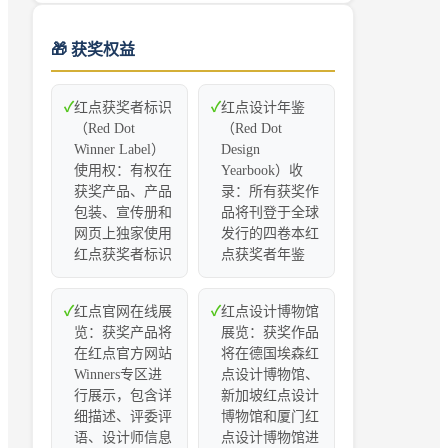
🎁 获奖权益
✓
红点获奖者标识
✓
红点设计年鉴
（Red Dot
（Red Dot
Winner Label）
Design
使用权：有权在
Yearbook）收
获奖产品、产品
录：所有获奖作
包装、宣传册和
品将刊登于全球
网页上独家使用
发行的四卷本红
红点获奖者标识
点获奖者年鉴
✓
红点官网在线展
✓
红点设计博物馆
览：获奖产品将
展览：获奖作品
在红点官方网站
将在德国埃森红
Winners专区进
点设计博物馆、
行展示，包含详
新加坡红点设计
细描述、评委评
博物馆和厦门红
语、设计师信息
点设计博物馆进