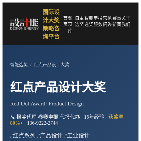
国际设
首
奖
自主
智能
申报
常见
赛事
关于
计大奖
页
项
选奖
选奖
服务
问答
新闻
我们
策略咨
库
询平台
智能选奖
/
红点产品设计大奖
红点产品设计大奖
Red Dot Award: Product Design
📞 报奖代理·参赛申报·代报代办 · 15年经验 ·
获奖率
80%+
· 136-9222-2744
#红点系列 #产品设计 #工业设计