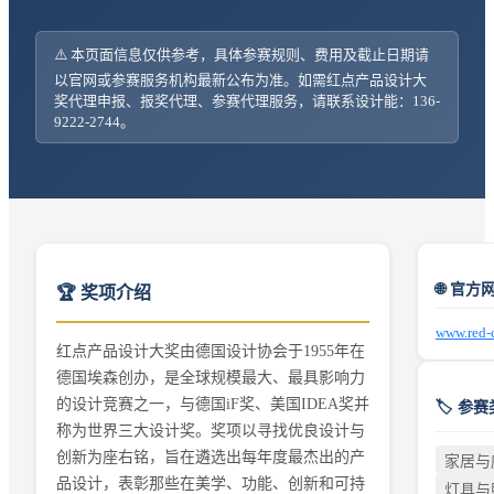
⚠️ 本页面信息仅供参考，具体参赛规则、费用及截止日期请
以官网或参赛服务机构最新公布为准。如需
红点产品设计大
奖
代理申报、报奖代理、参赛代理服务，请联系设计能：136-
9222-2744。
🌐 官方
🏆 奖项介绍
www.red-
红点产品设计大奖由德国设计协会于1955年在
德国埃森创办，是全球规模最大、最具影响力
的设计竞赛之一，与德国iF奖、美国IDEA奖并
🏷️ 参
称为世界三大设计奖。奖项以寻找优良设计与
创新为座右铭，旨在遴选出每年度最杰出的产
家居与
品设计，表彰那些在美学、功能、创新和可持
灯具与