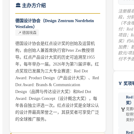
🏛️ 主办方介绍
注册报
段，分别
德国设计协会（Design Zentrum Nordrhein
（不含
Westfalen）
付：Red
📍
德国埃森
项目；Red
奖）约4
德国设计协会是红点设计奖的创始及运营机
加费：若
构，由创始人兼首席执行官Peter Zec教授领
欧元/
导。红点产品设计大奖的历史可追溯至1955
付不予
年，每年举办一届。2026年为第71届评审。红
点奖现已发展为三大专业赛道：Red Dot
Award: Product Design（产品设计大奖）、Red
🏅 奖项
Dot Award: Brands & Communication
Design（品牌与传达设计大奖）和Red Dot
Red
Award: Design Concept（设计概念大奖），每
奖）
年各自独立评选一次。红点设计奖是全球公认
🏅
竞赛
的设计界最高荣誉之一，其获奖者可享受广泛
取得
的全球推广服务。
类别
Re