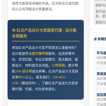
续性方面表现卓越的作品。红点标志已成为国
厨房与
际公认的顶级设计质量保证。
室内设
关、安
游戏与
🎯
红点产品设计大奖
报奖代理 · 设计能
全程服务
💰 参赛
参加
红点产品设计大奖
不知道怎么准备材料？
早鸟
设计能提供
全程代理申报
服务，包括参赛评
2025
估、奖项匹配、专业文案撰写、英文翻译、版
不含
面设计、材料提交全流程。
15年经验
，累计帮
助
350+设计师
成功参赛，
红点产品设计大奖
获
常规
奖率
80%
以上。 联系我们：
136-9222-
2025
2744
（微信同号），了解
红点产品设计大奖
参
不含
赛代理、代报、代办具体报价。
追加
2025
不含