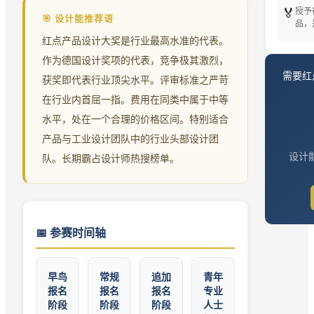
🏅
授予
🎯 设计能推荐语
品，
红点产品设计大奖是行业最高水准的代表。
作为德国设计奖项的代表，竞争极其激烈，
需要
红
获奖即代表行业顶尖水平。评审标准之严苛
在行业内首屈一指。费用在同类中属于中等
水平，处在一个合理的价格区间。特别适合
产品与工业设计团队中的行业头部设计团
设计能
队。长期霸占设计师热搜榜单。
📅
参赛时间轴
早鸟
常规
追加
青年
报名
报名
报名
专业
阶段
阶段
阶段
人士