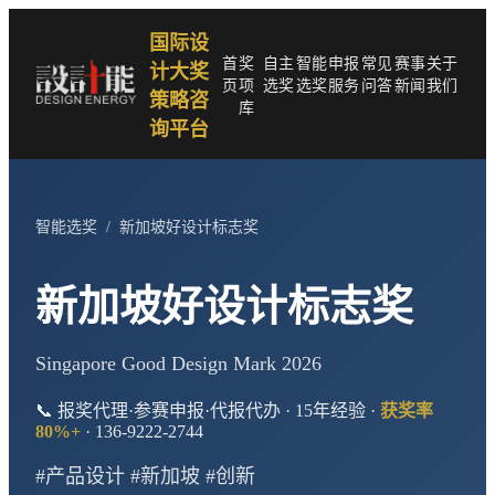
国际设
首
奖
自主
智能
申报
常见
赛事
关于
计大奖
页
项
选奖
选奖
服务
问答
新闻
我们
策略咨
库
询平台
智能选奖
/
新加坡好设计标志奖
新加坡好设计标志奖
Singapore Good Design Mark 2026
📞 报奖代理·参赛申报·代报代办 · 15年经验 ·
获奖率
80%+
· 136-9222-2744
#产品设计 #新加坡 #创新