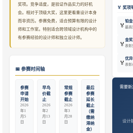
奖项。竞争适度，是验证作品实力的好机
🏅 奖项
会。相对于顶级大奖，这里更看重设计本身
铂金奖
而非资历。参赛免费，适合预算有限的设计
🏅
最高
师和工作室。特别适合跨领域设计机构中的
有参赛经验的设计师和独立设计师。
金奖（
🏅
表彰
优异奖
🏅
表彰
📅
参赛时间轴
需要
新
参赛
早鸟
常规
最后
申请
价截
参赛
参赛
开始
止
截止
延长
2026
2026
2026
截止
年1
年2
年3
（需
月5
月13
月28
缴纳
设计能
日
日
日
滞纳
金）