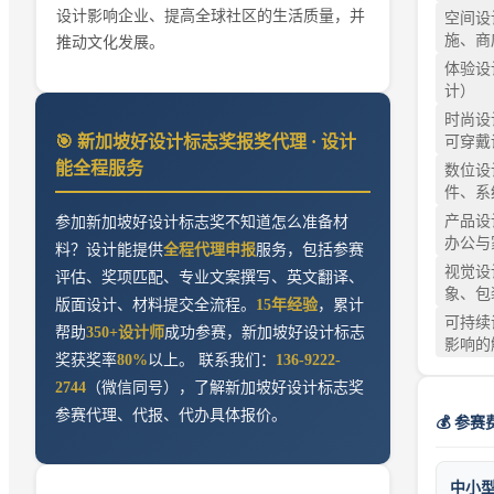
设计影响企业、提高全球社区的生活质量，并
空间设
施、商
推动文化发展。
体验设
计）
时尚设
🎯
新加坡好设计标志奖
报奖代理 · 设计
可穿戴
能全程服务
数位设
件、系
产品设
参加
新加坡好设计标志奖
不知道怎么准备材
办公与
料？设计能提供
全程代理申报
服务，包括参赛
视觉设
评估、奖项匹配、专业文案撰写、英文翻译、
象、包
版面设计、材料提交全流程。
15年经验
，累计
可持续
帮助
350+设计师
成功参赛，
新加坡好设计标志
影响的
奖
获奖率
80%
以上。 联系我们：
136-9222-
2744
（微信同号），了解
新加坡好设计标志奖
参赛代理、代报、代办具体报价。
💰 参赛
中小