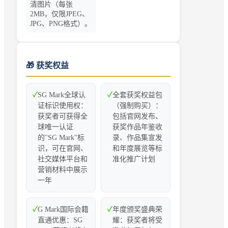
清图片（每张
2MB，仅限JPEG、
JPG、PNG格式）。
🎁 获奖权益
✓
SG Mark全球认
✓
全套获奖权益包
证标识使用权：
（强制购买）：
获奖者可获得全
包括官网发布、
球唯一认证
获奖作品年鉴收
的"SG Mark"标
录、作品集宣发
识，可在官网、
和年度展览等标
社交媒体平台和
准化推广计划
营销材料中展示
一年
✓
G Mark国际会籍
✓
年度颁奖盛典荣
直通优惠：SG
耀：获奖者将受