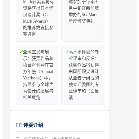
Mark获奖者将有
邀参加于每年9
资格获得日本优
月中旬在新加坡
良设计奖（G
举办的SG Mark
Mark Awards）
年度颁奖典礼
的推荐或直接参
赛通道
✓
全球宣发与展
✓
高水平评委的专
示：获奖作品和
业评审和反馈：
项目将刊登在官
获奖作品将获得
方年鉴（Annual
由国际顶尖设计
Yearbook）中，
从业者所组成的
持续参与全球优
独立评委团的专
秀设计的巡展与
业评审和书面反
相关展览
馈
👨‍⚖️
评委介绍