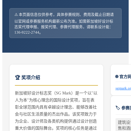
⚠️ 本页面信息仅供参考，具体参赛规则、费用及截止日期请
以官网或参赛服务机构最新公布为准。如需
新加坡好设计标
志奖
代理申报、报奖代理、参赛代理服务，请联系设计能：
136-9222-2744。
🌐 官方
🏆 奖项介绍
sgmark.o
新加坡好设计标志奖（SG Mark）是一个以"以
人为本"为核心理念的国际设计奖项，旨在表
彰全球范围内具有卓越设计理念、能够改善社
🏷️ 参
会与社区生活质量的杰出作品。该奖项致力于
为企业、设计师及各类机构提供通过设计创造
建筑设
售和酒
重大价值的国际舞台。奖项的核心任务是通过