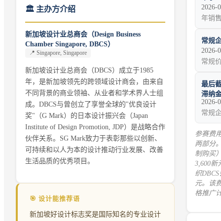
2026-
🏛️ 主办方介绍
年销售
新加坡设计业总商会（Design Business
常规企
Chamber Singapore, DBCS）
2026-
📍
Singapore, Singapore
常规
新加坡设计业总商会（DBCS）成立于1985
年，是新加坡领先的跨领域设计商会，由来自
最后截
不同背景的商业领袖、从业者和学术界人士组
滞纳
2026-0
成。DBCS与曾创立了享誉全球的"优良设计
常规企
奖"（G Mark）的日本设计振兴会（Japan
Institute of Design Promotion, JDP）是战略合作
参赛费
伙伴关系。SG Mark致力于表彰那些以创新、
两部分
可持续和以人为本的设计推动行业发展、改善
制购买）
生活品质的优秀项目。
3,600
织DBCS
元。该
格推广
🎯 设计能推荐语
新加坡好设计标志奖是国际知名的专业设计