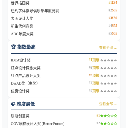
#
1
£34
世界插画奖
#
2
$35
纽约字体指导俱乐部年度竞赛
#
3
£50
表面设计大奖
#
4
$55
新生代创意奖
#
5
$55
ADC年度大奖
🏆 指数最高
查看全部 →
#
1
IDEA设计奖
顶级
🔥🔥🔥🔥🔥
#
2
红点设计概念大奖
顶级
🔥🔥🔥🔥🔥
#
3
红点产品设计大奖
顶级
🔥🔥🔥🔥🔥
#
4
D&AD奖（主奖）
顶级
🔥🔥🔥🔥🔥
#
5
优良设计奖
顶级
🔥🔥🔥🔥🔥
🍃 难度最低
查看全部 →
#
1
缪斯创意奖
★★☆☆☆
#
2
GOV政府设计大奖 (Better Future)
★★☆☆☆