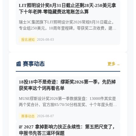
LIT照明设计奖8月31日截止还剩28天-250美元拿
下十年老牌-零隐藏费这笔账怎么算
瑞士3C集团旗下LIT照明设计奖2026常规8月31日截止，
专业组250美元，10周年里程碑，零获奖二次收费，建
筑/产品/娱乐照明三大赛道5年作品可投。
2026-08-03
报名通知
📰 赛事动态
更多 →
18投18中不是奇迹：缪斯奖2026第一季，先扔掉
获奖率这个词再看名单
MUSE缪斯设计奖2026第一季数据复盘：13000件其实是
两个奖合计、官方按85/70/50分档发奖、十个年度头衔只
发出八个、中国占六席。
2026-08-07
赛事动态
iF 2027 拿掉影响力扶正永续性：第五把尺变了，
申报书先答三道环保题