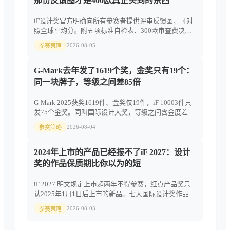
那份反馈图才是400欧真正买到的东西
iF设计奖官方明确向所有参赛者提供评审反馈图，可对
照全球平均分。附五项标准自检表、300欧审查费决策
法与iF 2027完整时间节点。
2026-08-05
参赛策略
G-Mark去年发了1619个奖，金奖只有19个：
同一块牌子，等级之间差85倍
G-Mark 2025获奖1619件、金奖仅19件，iF 10003件只
发75个金奖。同叫国际设计大奖，等级之间含金度差85
倍——三步算清你手上那块牌子的真实稀缺度。
2026-08-04
参赛策略
2024年上市的产品已经报不了iF 2027：设计
奖的作品保质期比你以为的短
iF 2027 明文规定上市超两年不得参赛，红点产品奖只
认2025年1月1日后上市的新品。七大国际设计奖作品资
格窗口对照表，附报奖保质期自查清单。
2026-08-03
参赛策略