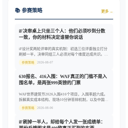
📚 参赛策略
更多 →
iF决审桌上只坐三个人：他们必须吵到分数
一致，你的材料决定谁替你说话
iF设计奖两轮评审的真实机制：初选三位评委独立打分
刷掉一半，决审同组三人必须对每个维度达成共识。附
评委构成解读、文化翻译弹药写法与8月节点日历。
2026-08-07
参赛策略
630报名、416入围：WAF真正的门槛不是入
围名单，是两张999英镑的门票
WAF世界建筑节2026入围416个项目，入围率超六成。
拆解真实成本结构、现场10分钟答辩机制，以及中国团
队免费的宁波WAF China支线。
2026-08-06
参赛策略
iF刷掉一半人，却给每个人发一张成绩单：