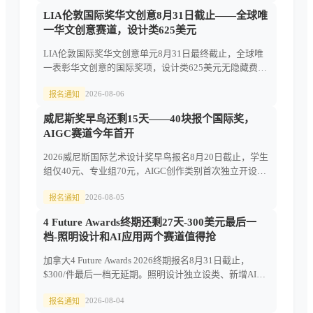
LIA伦敦国际奖华文创意8月31日截止——全球唯
一华文创意赛道，设计类625美元
LIA伦敦国际奖华文创意单元8月31日最终截止，全球唯
一表彰华文创意的国际奖项，设计类625美元无隐藏费，
BBDO为哈尔滨啤酒拿过设计金奖，25天冲刺指南。
2026-08-06
报名通知
威尼斯奖早鸟还剩15天——40块报个国际奖，
AIGC赛道今年首开
2026威尼斯国际艺术设计奖早鸟报名8月20日截止，学生
组仅40元、专业组70元，AIGC创作类别首次独立开设。
晚报多花40元，最高奖92000元现金。
2026-08-05
报名通知
4 Future Awards终期还剩27天-300美元最后一
档-照明设计和AI应用两个赛道值得抢
加拿大4 Future Awards 2026终期报名8月31日截止，
$300/件最后一档无延期。照明设计独立设类、新增AI应
用赛道，2025年中国团队拿下多枚金奖。
2026-08-04
报名通知