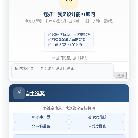
您好！我是设计能AI顾问
我可以帮您：推荐合适奖项 · 查询截止日期 · 了解申报流程
✅ 108+ 国际设计大奖数据库
✅ 精准匹配最适合的奖项
✅ 一键获取申报全攻略
💡 热门问题，点击试试
哪些奖最容易获奖？
申报截止日期？
服务怎么收费？
发送
我的项目适合什么奖？
获奖率有多高？
⚡
自主选奖
多维度筛选，快速锁定目标奖项
📅 赛事日历
💰 费用最低
🏆 指数最高
⭐ 难度最低