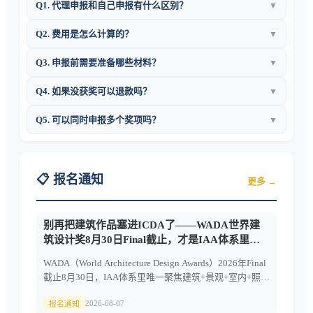
Q
1
.
代理申报和自己申报有什么区别？
▼
Q
2
.
费用是怎么计算的？
▼
Q
3
.
申报前需要准备哪些材料？
▼
Q
4
.
如果没获奖可以退款吗？
▼
Q
5
.
可以同时申报多个奖项吗？
▼
📋 报名通知
更多 →
别再把建筑作品塞进ICDA了——WADA世界建
筑设计奖8月30日Final截止，才是IAA体系里建
筑的正经入口
WADA（World Architecture Design Awards）2026年Final
截止8月30日，IAA体系里唯一聚焦建筑+景观+室内+照明
5主类的垂直奖项，$200/件一口价无隐藏费，与
2026-08-07
ICDA/IPDA/MUSE的赛道选择策略。
报名通知