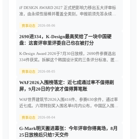
iF DESIGN AWARD 2027 正式把影响力移出五大评审标
准，由永续性接棒并覆盖全类别，申报前须先答永续问
卷。设计能解读这对参赛意味着什么。
2026-08-06
赛事动态
2690进334，K-Design最高奖给了一块中国硬
盘：这套评审里评委自己也在被打分
K-Design Award 2026于7月30日放榜，2690件参赛选出
334件获奖。拆解这个韩国设计奖的三条评分标准、匿名
双轮评审与评委一致率机制，以及入围后那笔700美元。
2026-08-05
赛事动态
WAF2026入围榜落定：近七成通过率不值得刷
屏，9月20日的宁波才值得算笔账
WAF世界建筑节2026入围416件、参赛630余件，通过率
近七成。六项特别奖入围名单8月内公布，中国区入围项
目自动进宁波9月评审，本文拆解含金量与真实成本。
2026-08-04
赛事动态
G-Mark明天搬进幕张：今年评审你得离场，8月
25日放榜后只给7天交件